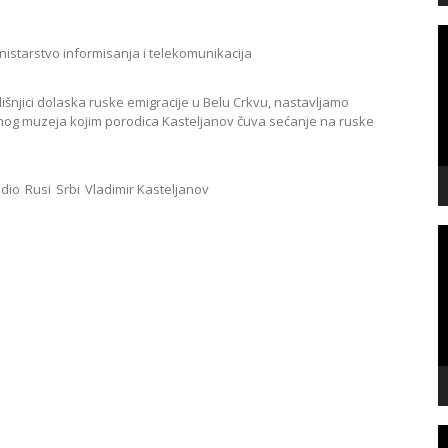
V
P
nistarstvo informisanja i telekomunikacija
išnjici dolaska ruske emigracije u Belu Crkvu, nastavljamo
og muzeja kojim porodica Kasteljanov čuva sećanje na ruske
adio
Rusi
Srbi
Vladimir Kasteljanov
V
P
V