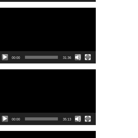
ideo
layer
00:00
31:36
ideo
layer
00:00
35:13
ideo