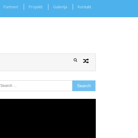
Partneri
Projekti
Galerija
Kontakt
earch
r:
ideo
layer