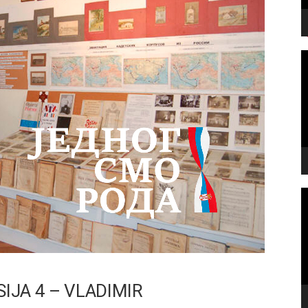
V
P
V
P
IJA 4 – VLADIMIR