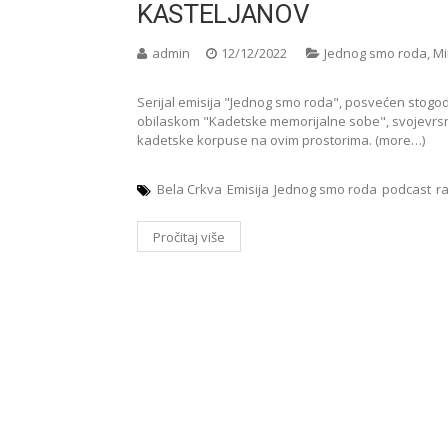
KASTELJANOV
admin
12/12/2022
Jednog smo roda
,
Mi
Serijal emisija "Jednog smo roda", posvećen stogod
obilaskom "Kadetske memorijalne sobe", svojevrsn
kadetske korpuse na ovim prostorima. (more…)
Bela Crkva
Emisija
Jednog smo roda
podcast
r
Pročitaj više