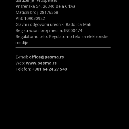
udruženje “Prosperitet”
Prizrenska 54, 26340 Bela Crkva
Matični broj: 28176368
PIB: 109030922
Glavni i odgovorni urednik: Radojica Mali
Registracioni broj medija: IN000474
Regulatorno telo: Regulatorno telo za elektronske
medije
E-mail:
office@pesma.rs
Web:
www.pesma.rs
Telefon:
+381 64 24 27 540