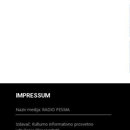
IMPRESSUM
Naziv medija: RADIO PESMA
Izdavač: Kulturno informativno prosvetno