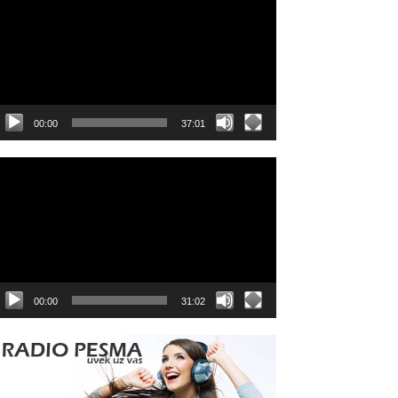
layer
00:00
37:01
ideo
layer
00:00
31:02