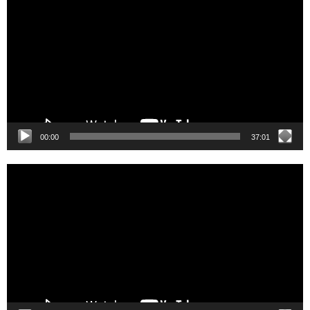
Player
00:00
37:01
Video
Player