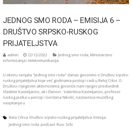
JEDNOG SMO RODA – EMISIJA 6 –
DRUŠTVO SRPSKO-RUSKOG
PRIJATELJSTVA
admin
22/12/2022
Jednog smo roda
,
Ministarstvo
informisanja i telekomunikacija
U okviru serijala "Jednog smo roda" danas govorimo o Društvu srpsko-
ruskog prijateljstva koje već godinama postoji i radi u Beloj Crkvi. O
Društvu i njegovim aktivnostima govoriće nam njegov predsednik
Vladimir Kasteljanov, ali i članovi - Valentina Kasteljanov, profesor
ruskog jezika u penziji i Gordana Nikolić, nastavnica muzičkog
vaspitanja u
Bela Crkva
Društvo srpsko-ruskog prijateljstva
Emisija
Jednog smo roda
podcast
Rusi
Srbi