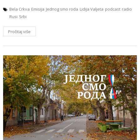
Bela Crkva
Emisija
Jednog smo roda
Lidija Valjeta
podcast
radio
Rusi
Srbi
Pročitaj više