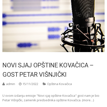
NOVI SJAJ OPŠTINE KOVAČICA –
GOST PETAR VIŠNJIČKI
admin
15/11/2022
Opština Kovačica
U ovom izdanju emisije "Novi sjaj opštine Kovačica" gost nam je bio
Petar Višnjički, zamenik predsednika opštine Kovačica. (more…)