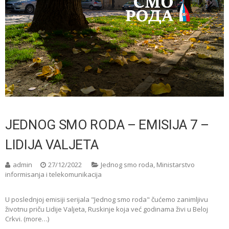
JEDNOG SMO RODA – EMISIJA 7 –
LIDIJA VALJETA
admin
27/12/2022
Jednog smo roda
,
Ministarstvo
informisanja i telekomunikacija
U poslednjoj emisiji serijala "Jednog smo roda" čućemo zanimljivu
životnu priču Lidije Valjeta, Ruskinje koja već godinama živi u Beloj
Crkvi. (more…)