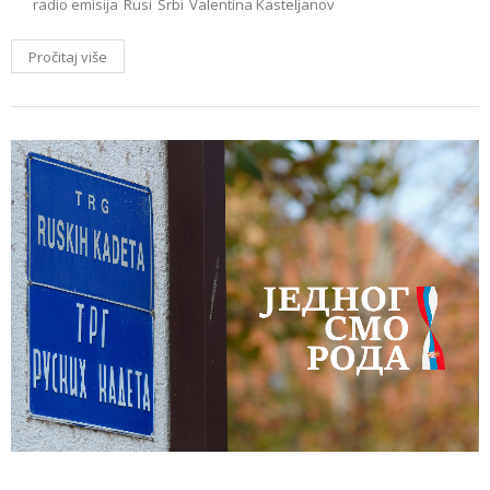
radio emisija
Rusi
Srbi
Valentina Kasteljanov
Pročitaj više