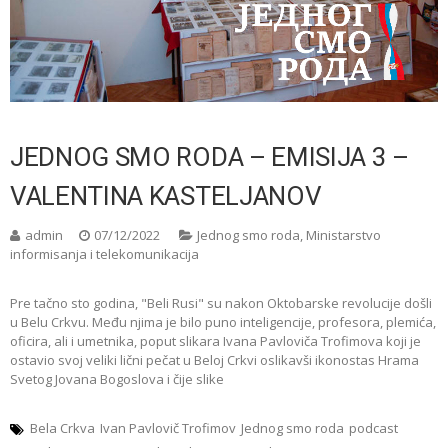
JEDNOG SMO RODA – EMISIJA 3 –
VALENTINA KASTELJANOV
admin
07/12/2022
Jednog smo roda
,
Ministarstvo
informisanja i telekomunikacija
Pre tačno sto godina, "Beli Rusi" su nakon Oktobarske revolucije došli
u Belu Crkvu. Među njima je bilo puno inteligencije, profesora, plemića,
oficira, ali i umetnika, poput slikara Ivana Pavloviča Trofimova koji je
ostavio svoj veliki lični pečat u Beloj Crkvi oslikavši ikonostas Hrama
Svetog Jovana Bogoslova i čije slike
Bela Crkva
Ivan Pavlovič Trofimov
Jednog smo roda
podcast