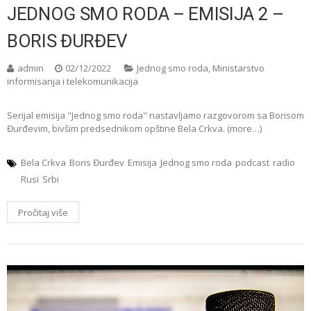
JEDNOG SMO RODA – EMISIJA 2 –
BORIS ĐURĐEV
admin
02/12/2022
Jednog smo roda
,
Ministarstvo
informisanja i telekomunikacija
Serijal emisija "Jednog smo roda" nastavljamo razgovorom sa Borisom
Đurđevim, bivšim predsednikom opštine Bela Crkva. (more…)
Bela Crkva
Boris Đurđev
Emisija
Jednog smo roda
podcast
radio
Rusi
Srbi
Pročitaj više