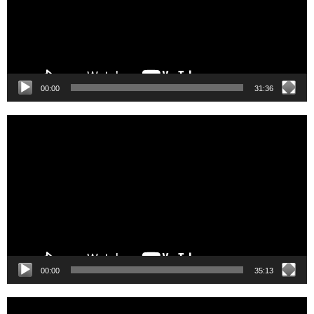
00:00
31:36
Video
Player
00:00
35:13
Video