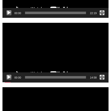
00:00
22:19
Video
Player
00:00
14:58
Video
Player