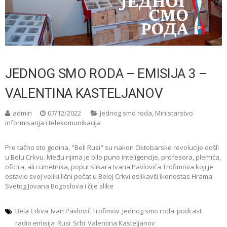
JEDNOG SMO RODA – EMISIJA 3 –
VALENTINA KASTELJANOV
admin
07/12/2022
Jednog smo roda
,
Ministarstvo
informisanja i telekomunikacija
Pre tačno sto godina, "Beli Rusi" su nakon Oktobarske revolucije došli
u Belu Crkvu. Među njima je bilo puno inteligencije, profesora, plemića,
oficira, ali i umetnika, poput slikara Ivana Pavloviča Trofimova koji je
ostavio svoj veliki lični pečat u Beloj Crkvi oslikavši ikonostas Hrama
Svetog Jovana Bogoslova i čije slike
Bela Crkva
Ivan Pavlovič Trofimov
Jednog smo roda
podcast
radio emisija
Rusi
Srbi
Valentina Kasteljanov