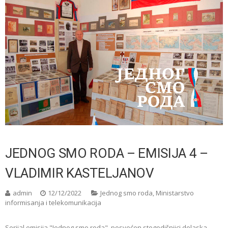
JEDNOG SMO RODA – EMISIJA 4 –
VLADIMIR KASTELJANOV
admin
12/12/2022
Jednog smo roda
,
Ministarstvo
informisanja i telekomunikacija
Serijal emisija "Jednog smo roda", posvećen stogodišnjici dolaska