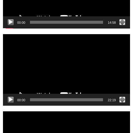
00:00
14:58
Video
Player
00:00
22:19
Video
Player