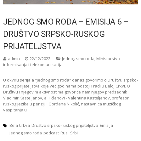
JEDNOG SMO RODA – EMISIJA 6 –
DRUŠTVO SRPSKO-RUSKOG
PRIJATELJSTVA
admin
22/12/2022
Jednog smo roda
,
Ministarstvo
informisanja i telekomunikacija
U okviru serijala "Jednog smo roda" danas govorimo o Društvu srpsko-
ruskog prijateljstva koje već godinama postoji i radi u Beloj Crkvi. O
Društvu i njegovim aktivnostima govoriće nam njegov predsednik
Vladimir Kasteljanov, ali i članovi - Valentina Kasteljanov, profesor
ruskog jezika u penziji i Gordana Nikolić, nastavnica muzičkog
vaspitanja u
Bela Crkva
Društvo srpsko-ruskog prijateljstva
Emisija
Jednog smo roda
podcast
Rusi
Srbi