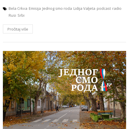
Bela Crkva
Emisija
Jednog smo roda
Lidija Valjeta
podcast
radio
Rusi
Srbi
Pročitaj više