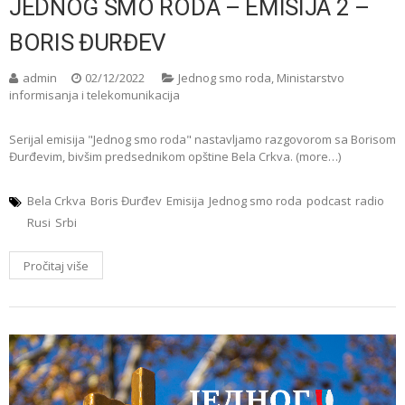
JEDNOG SMO RODA – EMISIJA 2 –
BORIS ĐURĐEV
admin
02/12/2022
Jednog smo roda
,
Ministarstvo
informisanja i telekomunikacija
Serijal emisija "Jednog smo roda" nastavljamo razgovorom sa Borisom
Đurđevim, bivšim predsednikom opštine Bela Crkva. (more…)
Bela Crkva
Boris Đurđev
Emisija
Jednog smo roda
podcast
radio
Rusi
Srbi
Pročitaj više