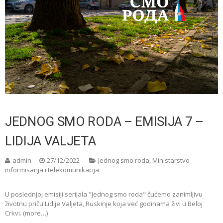
JEDNOG SMO RODA – EMISIJA 7 –
LIDIJA VALJETA
admin
27/12/2022
Jednog smo roda
,
Ministarstvo
informisanja i telekomunikacija
U poslednjoj emisiji serijala "Jednog smo roda" čućemo zanimljivu
životnu priču Lidije Valjeta, Ruskinje koja već godinama živi u Beloj
Crkvi. (more…)