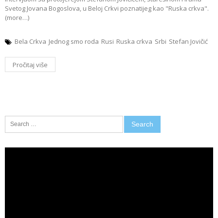
Svetog Jovana Bogoslova, u Beloj Crkvi poznatijeg kao "Ruska crkva".
(more…)
Bela Crkva
Jednog smo roda
Rusi
Ruska crkva
Srbi
Stefan Jovičić
Pročitaj više
Search
for:
Video
Player