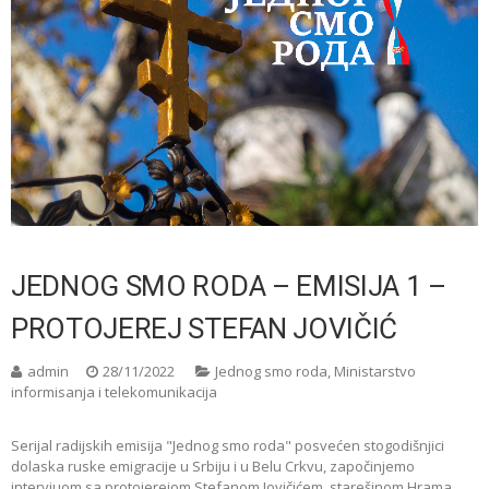
JEDNOG SMO RODA – EMISIJA 1 –
PROTOJEREJ STEFAN JOVIČIĆ
admin
28/11/2022
Jednog smo roda
,
Ministarstvo
informisanja i telekomunikacija
Serijal radijskih emisija "Jednog smo roda" posvećen stogodišnjici
dolaska ruske emigracije u Srbiju i u Belu Crkvu, započinjemo
intervjuom sa protojerejom Stefanom Jovičićem, starešinom Hrama