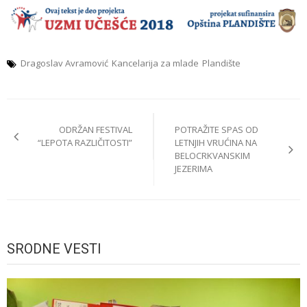
Dragoslav Avramović
Kancelarija za mlade
Plandište
Post
ODRŽAN FESTIVAL
POTRAŽITE SPAS OD
navigation
“LEPOTA RAZLIČITOSTI”
LETNJIH VRUĆINA NA
BELOCRKVANSKIM
JEZERIMA
SRODNE VESTI