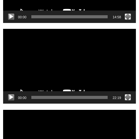
00:00
14:58
Video
Player
00:00
22:19
Video
Player