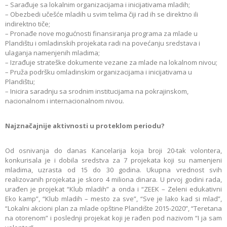
– Sarađuje sa lokalnim organizacijama i inicijativama mladih;
– Obezbedi učešće mladih u svim telima čiji rad ih se direktno ili
indirektno tiče;
– Pronađe nove mogućnosti finansiranja programa za mlade u
Plandištu i omladinskih projekata radi na povećanju sredstava i
ulaganja namenjenih mladima;
– Izrađuje strateške dokumente vezane za mlade na lokalnom nivou;
– Pruža podršku omladinskim organizacijama i inicijativama u
Plandištu;
– Inicira saradnju sa srodnim institucijama na pokrajinskom,
nacionalnom i internacionalnom nivou.
Najznačajnije aktivnosti u proteklom periodu?
Od osnivanja do danas Кancelarija koja broji 20-tak volontera,
konkurisala je i dobila sredstva za 7 projekata koji su namenjeni
mladima, uzrasta od 15 do 30 godina. Ukupna vrednost svih
realizovanih projekata je skoro 4 miliona dinara. U prvoj godini rada,
urađen je projekat “Кlub mladih” a onda i “ZEEК – Zeleni edukativni
Eko kamp”, “Кlub mladih – mesto za sve”, “Sve je lako kad si mlad”,
“Lokalni akcioni plan za mlade opštine Plandište 2015-2020”, “Teretana
na otorenom” i poslednji projekat koji je rađen pod nazivom “I ja sam