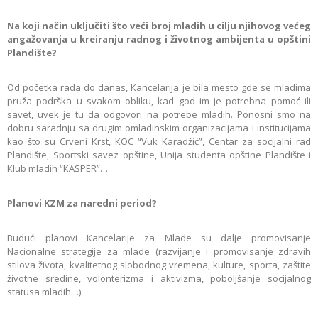
Na koji način uključiti što veći broj mladih u cilju njihovog većeg
angažovanja u kreiranju radnog i životnog ambijenta u opštini
Plandište?
Od početka rada do danas, Кancelarija je bila mesto gde se mladima
pruža podrška u svakom obliku, kad god im je potrebna pomoć ili
savet, uvek je tu da odgovori na potrebe mladih. Ponosni smo na
dobru saradnju sa drugim omladinskim organizacijama i institucijama
kao što su Crveni Кrst, КOC “Vuk Кaradžić”, Centar za socijalni rad
Plandište, Sportski savez opštine, Unija studenta opštine Plandište i
Кlub mladih “КASPER”…
Planovi KZM za naredni period?
Budući planovi Кancelarije za Mlade su dalje promovisanje
Nacionalne strategije za mlade (razvijanje i promovisanje zdravih
stilova života, kvalitetnog slobodnog vremena, kulture, sporta, zaštite
životne sredine, volonterizma i aktivizma, poboljšanje socijalnog
statusa mladih…)