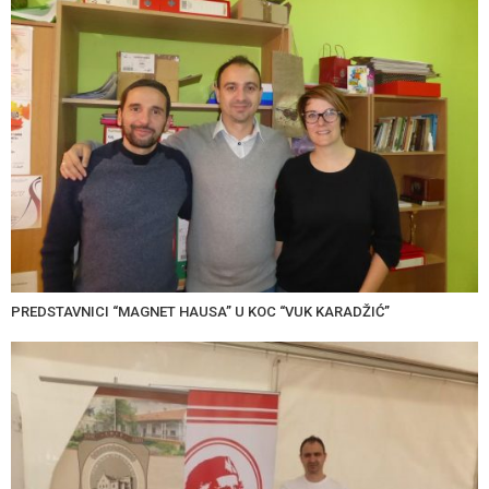
PREDSTAVNICI “MAGNET HAUSA” U KOC “VUK KARADŽIĆ”