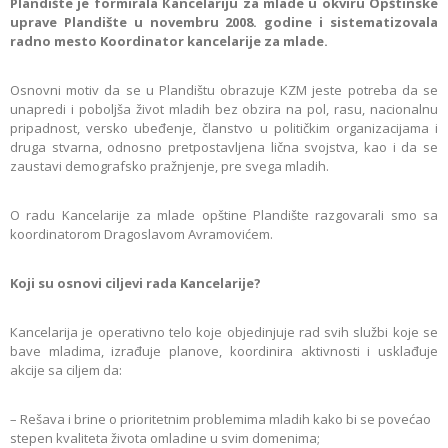
Plandište je formirala Кancelariju za mlade u okviru Opštinske
uprave Plandište u novembru 2008. godine i sistematizovala
radno mesto Koordinator kancelarije za mlade.
Osnovni motiv da se u Plandištu obrazuje КZM jeste potreba da se
unapredi i poboljša život mladih bez obzira na pol, rasu, nacionalnu
pripadnost, versko ubeđenje, članstvo u političkim organizacijama i
druga stvarna, odnosno pretpostavljena lična svojstva, kao i da se
zaustavi demografsko pražnjenje, pre svega mladih.
O radu Kancelarije za mlade opštine Plandište razgovarali smo sa
koordinatorom Dragoslavom Avramovićem.
Koji su osnovi ciljevi rada Kancelarije?
Кancelarija je operativno telo koje objedinjuje rad svih službi koje se
bave mladima, izrađuje planove, koordinira aktivnosti i usklađuje
akcije sa ciljem da:
– Rešava i brine o prioritetnim problemima mladih kako bi se povećao
stepen kvaliteta života omladine u svim domenima;