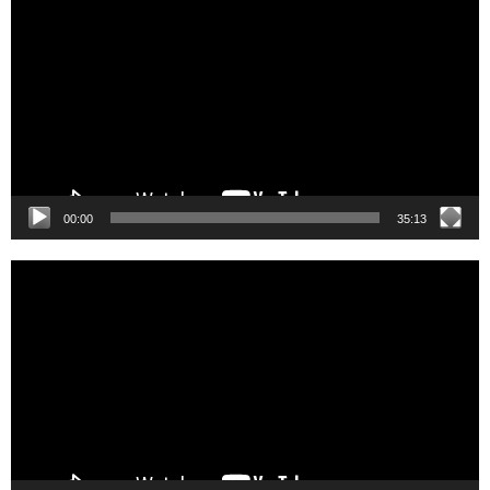
Player
00:00
35:13
Video
Player