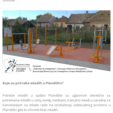
volonter”.
Koje su potrebe mladih u Plandištu?
Potrebe mladih u opštini Plandište su uglavnom identične sa
potrebama mladih u celoj zemlji, međutim, trenutno mladi u saradnji sa
Кancelarijom za mlade rade na iznalaženju adekvatnog prostora u
Plandištu gde bi oformili Кlub mladih.