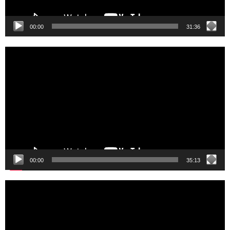
00:00
31:36
Video
Player
00:00
35:13
Video
Player