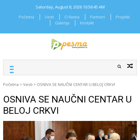
Skip
Saturday, August 8, 2026
10:56:46 AM
to
content
Početna
Vesti
O Nama
Partneri
Projekti
Galerija
Kontakt
RADIO PESMA
Mi znamo Vašu pesmu
Početna
>
Vesti
>
OSNIVA SE NAUČNI CENTAR U BELOJ CRKVI
OSNIVA SE NAUČNI CENTAR U
BELOJ CRKVI