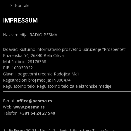
Kontakt
IMPRESSUM
Naziv medija: RADIO PESMA
Izdavač: Kulturno informativno prosvetno udruženje “Prosperitet”
Prizrenska 54, 26340 Bela Crkva
Matični broj: 28176368
PIB: 109030922
Glavni i odgovorni urednik: Radojica Mali
Registracioni broj medija: IN000474
Regulatorno telo: Regulatorno telo za elektronske medije
E-mail:
office@pesma.rs
Web:
www.pesma.rs
Telefon:
+381 64 24 27 540
Radio Pesma 2018 by Uglješa Zindović
|
WordPress Theme
Vmag