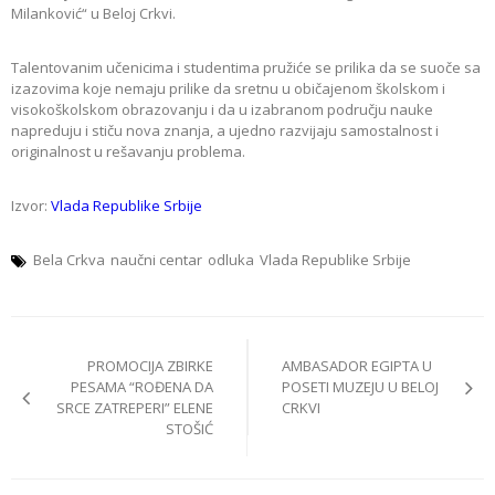
Milanković“ u Beloj Crkvi.
Talentovanim učenicima i studentima pružiće se prilika da se suoče sa
izazovima koje nemaju prilike da sretnu u običajenom školskom i
visokoškolskom obrazovanju i da u izabranom području nauke
napreduju i stiču nova znanja, a ujedno razvijaju samostalnost i
originalnost u rešavanju problema.
Izvor:
Vlada Republike Srbije
Bela Crkva
naučni centar
odluka
Vlada Republike Srbije
Post
PROMOCIJA ZBIRKE
AMBASADOR EGIPTA U
navigation
PESAMA “ROĐENA DA
POSETI MUZEJU U BELOJ
SRCE ZATREPERI” ELENE
CRKVI
STOŠIĆ