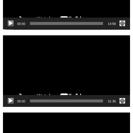
00:00
14:58
Video
Player
00:00
31:36
Video
Player