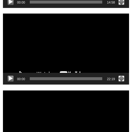
00:00
14:58
Video
Player
00:00
22:19
Video
Player