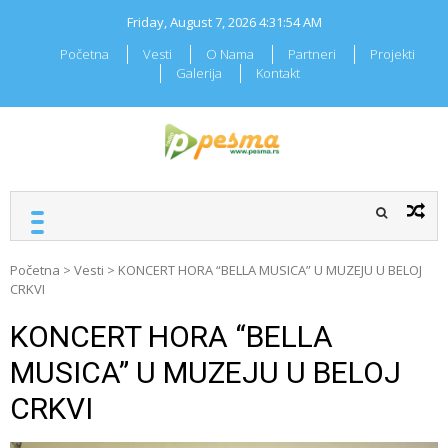
Skip
Friday, August 7, 2026
4:31:54 AM
to
content
Početna
Vesti
O Nama
Partneri
Projekti
Galerija
Kontakt
RADIO PESMA
Mi znamo Vašu pesmu
Početna
>
Vesti
>
KONCERT HORA “BELLA MUSICA” U MUZEJU U BELOJ
CRKVI
KONCERT HORA “BELLA
MUSICA” U MUZEJU U BELOJ
CRKVI