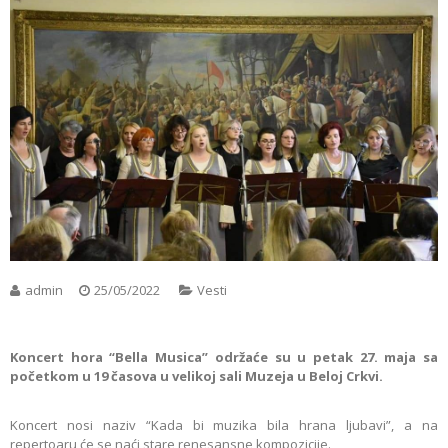
admin
25/05/2022
Vesti
Koncert hora “Bella Musica” održaće su u petak 27. maja sa
početkom u 19 časova u velikoj sali Muzeja u Beloj Crkvi.
Koncert nosi naziv “Kada bi muzika bila hrana ljubavi”, a na
repertoaru će se naći stare renesansne kompozicije.