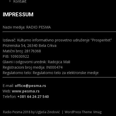
Kontakt
IMPRESSUM
Naziv medija: RADIO PESMA
Izdavač: Kulturno informativno prosvetno udruženje “Prosperitet”
Prizrenska 54, 26340 Bela Crkva
Matični broj: 28176368
PIB: 109030922
Glavni i odgovorni urednik: Radojica Mali
Registracioni broj medija: IN000474
Regulatorno telo: Regulatorno telo za elektronske medije
E-mail:
office@pesma.rs
Web:
www.pesma.rs
Telefon:
+381 64 24 27 540
Radio Pesma 2018 by Uglješa Zindović
|
WordPress Theme
Vmag