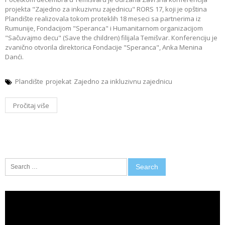
projekta "Zajedno za inkuzivnu zajednicu" RORS 17, koji je opština
Plandište realizovala tokom proteklih 18 meseci sa partnerima iz
Rumunije, Fondacijom "Speranca" i Humanitarnom organizacijom
"Sačuvajmo decu" (Save the children) filijala Temišvar. Кonferenciju je
zvanično otvorila direktorica Fondacije "Speranca", Anka Menina
Danći.
Plandište
projekat
Zajedno za inkluzivnu zajednicu
Pročitaj više
Search
for:
Video
Player