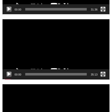
00:00
31:36
Video
Player
00:00
35:13
Video
Player