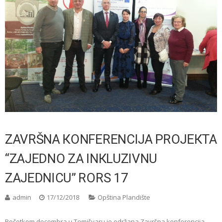
ZAVRŠNA КONFERENCIJA PROJEКTA
“ZAJEDNO ZA INКLUZIVNU
ZAJEDNICU” RORS 17
admin
17/12/2018
Opština Plandište
Početkom decembra u Temišvaru je održana Završna konferencija