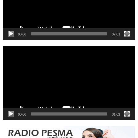
00:00
37:01
Video
Player
00:00
31:02