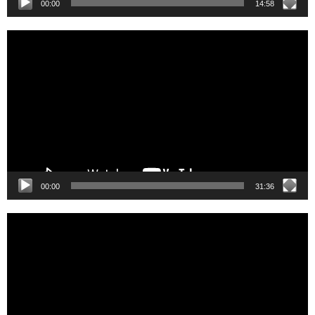
00:00
14:58
Video
Player
00:00
31:36
Video
Player