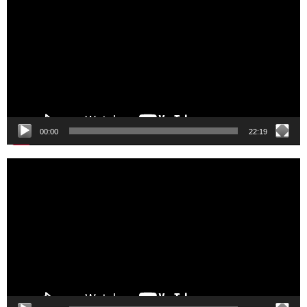
00:00
22:19
Video
Player