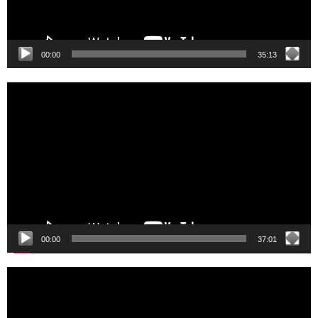
00:00
35:13
Video
Player
00:00
37:01
Video
Player