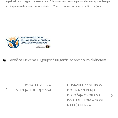
Projekat javnog informisanja “Humanim pristupom do unapređenja
položaja osoba sa invaliditetom” sufinansira opština Kovačica.
Kovačica
Nevena Gligorijević Bugarčić
osobe sa invaliditetom
Post
BOGATIJA ZBIRKA
HUMANIM PRISTUPOM
navigation
MUZEJA U BELOJ CRKVI
DO UNAPREĐENJA
POLOŽAJA OSOBA SA
INVALIDITETOM – GOST
NATAŠA BENKA