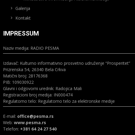
Galerija
Kontakt
IMPRESSUM
Naziv medija: RADIO PESMA
Izdavač: Kulturno informativno prosvetno udruženje “Prosperitet”
Prizrenska 54, 26340 Bela Crkva
Matični broj: 28176368
PIB: 109030922
Glavni i odgovorni urednik: Radojica Mali
Registracioni broj medija: IN000474
Regulatorno telo: Regulatorno telo za elektronske medije
E-mail:
office@pesma.rs
Web:
www.pesma.rs
Telefon:
+381 64 24 27 540