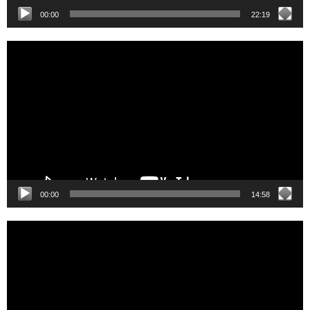
00:00
22:19
Video
Player
00:00
14:58
Video
Player