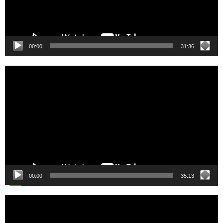
00:00
31:36
Video
Player
00:00
35:13
Video
Player