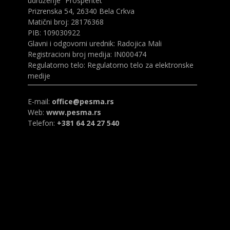
udruženje “Prosperitet”
Prizrenska 54, 26340 Bela Crkva
Matični broj: 28176368
PIB: 109030922
Glavni i odgovorni urednik: Radojica Mali
Registracioni broj medija: IN000474
Regulatorno telo: Regulatorno telo za elektronske
medije
E-mail:
office@pesma.rs
Web:
www.pesma.rs
Telefon:
+381 64 24 27 540