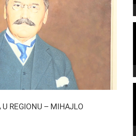
V
P
V
P
A U REGIONU – MIHAJLO