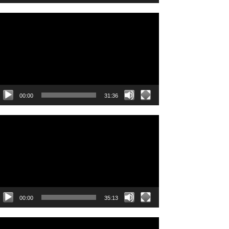
ideo
layer
00:00
31:36
ideo
layer
00:00
35:13
ideo