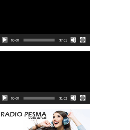
layer
00:00
37:01
ideo
layer
00:00
31:02