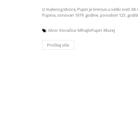
Iz malenog Idvora, Pupin je krenuo u veliki svet.
Pupina, osnovan 1979. godine, povodom 125. godiš
Idvor
Kovačica
MihajloPupin
Muzej
Pročitaj više