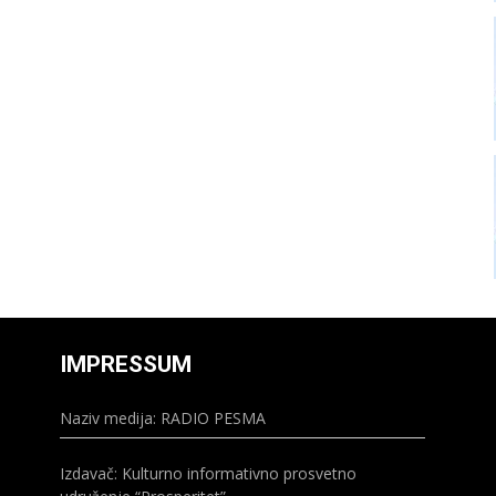
IMPRESSUM
Naziv medija: RADIO PESMA
Izdavač: Kulturno informativno prosvetno