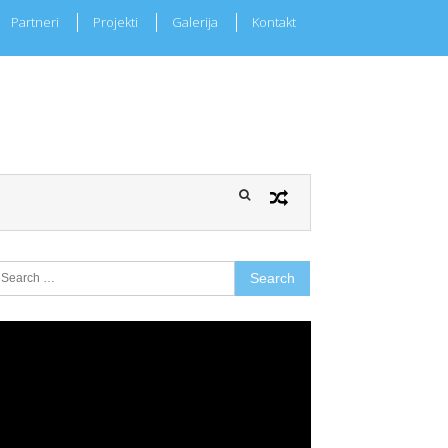
Partneri
Projekti
Galerija
Kontakt
earch
r:
ideo
layer