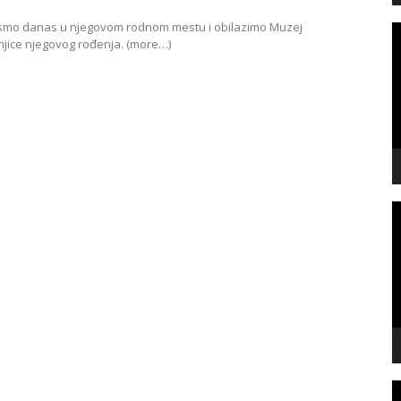
 Mi smo danas u njegovom rodnom mestu i obilazimo Muzej
V
njice njegovog rođenja. (more…)
P
V
P
V