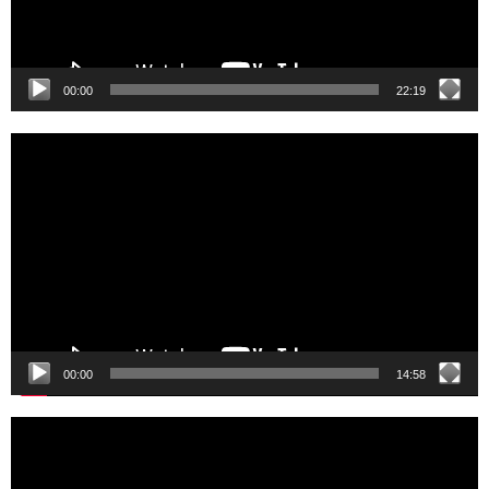
00:00
22:19
Video
Player
00:00
14:58
Video
Player