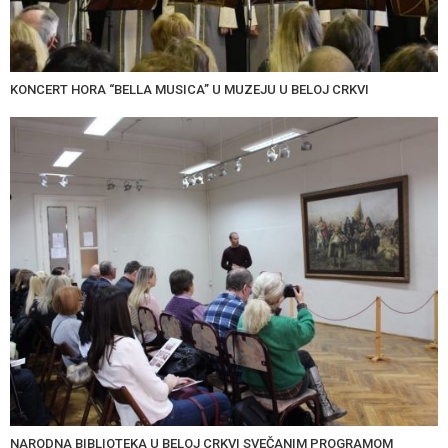
KONCERT HORA “BELLA MUSICA” U MUZEJU U BELOJ CRKVI
NARODNA BIBLIOTEKA U BELOJ CRKVI SVEČANIM PROGRAMOM