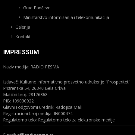
Grad Pančevo
Ministarstvo informisanja i telekomunikacija
Galerija
Kontakt
IMPRESSUM
Naziv medija: RADIO PESMA
Izdavač: Kulturno informativno prosvetno udruženje “Prosperitet”
Prizrenska 54, 26340 Bela Crkva
Matični broj: 28176368
PIB: 109030922
Glavni i odgovorni urednik: Radojica Mali
Registracioni broj medija: IN000474
Regulatorno telo: Regulatorno telo za elektronske medije
E-mail:
office@pesma.rs