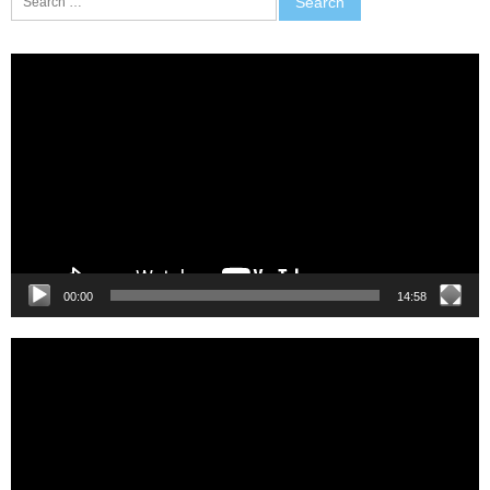
for:
Video
Player
00:00
14:58
Video
Player