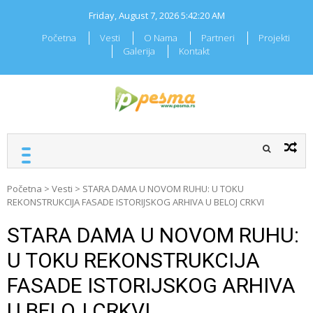
Skip
Friday, August 7, 2026
5:42:21 AM
to
content
Početna
Vesti
O Nama
Partneri
Projekti
Galerija
Kontakt
RADIO PESMA
Mi znamo Vašu pesmu
Početna
>
Vesti
>
STARA DAMA U NOVOM RUHU: U TOKU
REKONSTRUKCIJA FASADE ISTORIJSKOG ARHIVA U BELOJ CRKVI
STARA DAMA U NOVOM RUHU:
U TOKU REKONSTRUKCIJA
FASADE ISTORIJSKOG ARHIVA
U BELOJ CRKVI