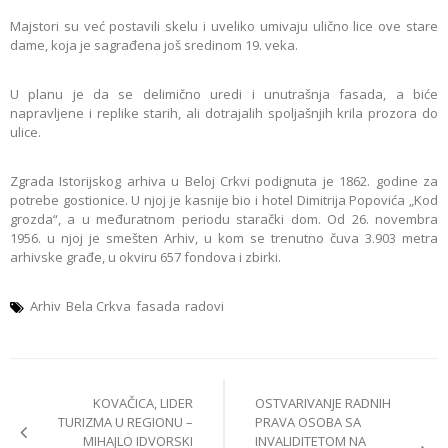
Majstori su već postavili skelu i uveliko umivaju ulično lice ove stare
dame, koja je sagrađena još sredinom 19. veka.
U planu je da se delimično uredi i unutrašnja fasada, a biće
napravljene i replike starih, ali dotrajalih spoljašnjih krila prozora do
ulice.
Zgrada Istorijskog arhiva u Beloj Crkvi podignuta je 1862. godine za
potrebe gostionice. U njoj je kasnije bio i hotel Dimitrija Popovića „Kod
grozda“, a u međuratnom periodu starački dom. Od 26. novembra
1956. u njoj je smešten Arhiv, u kom se trenutno čuva 3.903 metra
arhivske građe, u okviru 657 fondova i zbirki.
Arhiv
Bela Crkva
fasada
radovi
Post
KOVAČICA, LIDER
OSTVARIVANJE RADNIH
navigation
TURIZMA U REGIONU –
PRAVA OSOBA SA
MIHAJLO IDVORSKI
INVALIDITETOM NA