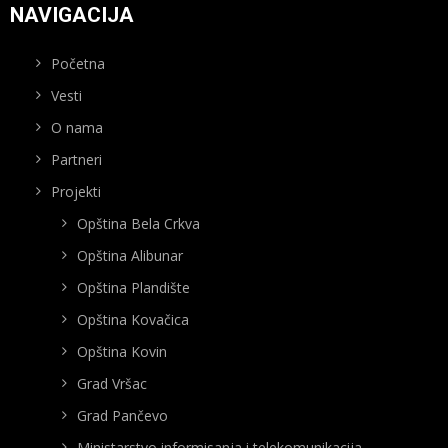
NAVIGACIJA
Početna
Vesti
O nama
Partneri
Projekti
Opština Bela Crkva
Opština Alibunar
Opština Plandište
Opština Kovačica
Opština Kovin
Grad Vršac
Grad Pančevo
Ministarstvo informisanja i telekomunikacija