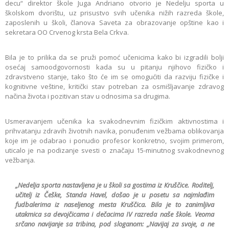
decu“ direktor škole Juga Andriano otvorio je Nedelju sporta u
školskom dvorištu, uz prisustvo svih učenika nižih razreda škole,
zaposlenih u školi, članova Saveta za obrazovanje opštine kao i
sekretara OO Crvenog krsta Bela Crkva.
Bila je to prilika da se pruži pomoć učenicima kako bi izgradili bolji
osećaj samoodgovornosti kada su u pitanju njihovo fizičko i
zdravstveno stanje, tako što će im se omogućiti da razviju fizičke i
kognitivne veštine, kritički stav potreban za osmišljavanje zdravog
načina života i pozitivan stav u odnosima sa drugima.
Usmeravanjem učenika ka svakodnevnim fizičkim aktivnostima i
prihvatanju zdravih životnih navika, ponuđenim vežbama oblikovanja
koje im je odabrao i ponudio profesor konkretno, svojim primerom,
uticalo je na podizanje svesti o značaju 15-minutnog svakodnevnog
vežbanja.
„Nedelja sporta nastavljena je u školi sa gostima iz Кruščice. Roditelj,
učitelj iz Češke, Standa Havel, došao je u posetu sa najmlađim
fudbalerima iz naseljenog mesta Кruščica. Bila je to zanimljiva
utakmica sa devojčicama i dečacima IV razreda naše škole. Veoma
srčano navijanje sa tribina, pod sloganom: „Navijaj za svoje, a ne