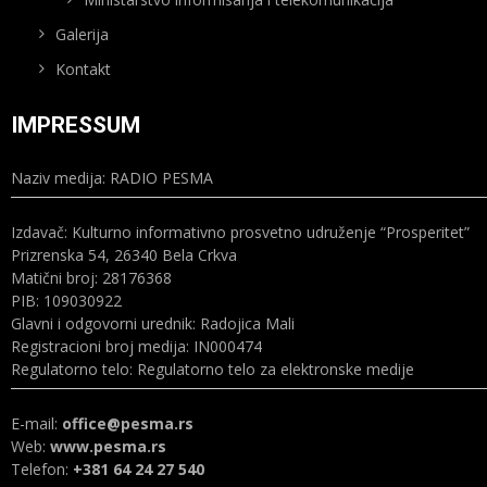
Galerija
Kontakt
IMPRESSUM
Naziv medija: RADIO PESMA
Izdavač: Kulturno informativno prosvetno udruženje “Prosperitet”
Prizrenska 54, 26340 Bela Crkva
Matični broj: 28176368
PIB: 109030922
Glavni i odgovorni urednik: Radojica Mali
Registracioni broj medija: IN000474
Regulatorno telo: Regulatorno telo za elektronske medije
E-mail:
office@pesma.rs
Web:
www.pesma.rs
Telefon:
+381 64 24 27 540