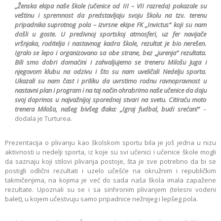
„Ženska ekipa naše škole (učenice od III – VII razreda) pokazale su
veštinu i spremnost da predstavljaju svoju školu na tzv. terenu
pripadnika suprotnog pola – izvrsne ekipe FК „Invictus“ koji su nam
došli u goste. U predivnoj sportskoj atmosferi, uz fer navijače
vršnjaka, roditelja i nastavnog kadra škole, rezultat je bio nerešen.
Igralo se lepo i organizovano sa obe strane, bez „jurenja“ rezultata.
Bili smo dobri domaćini i zahvaljujemo se treneru Milošu Juga i
njegovom klubu na odzivu i što su nam uveličali Nedelju sporta.
Ukazali su nam čast i priliku da uvrstimo rodnu ravnopravnost u
nastavni plan i program i na taj način ohrabrimo naše učenice da daju
svoj doprinos u najvažnijoj sporednoj stvari na svetu. Citiraću moto
trenera Miloša, našeg bivšeg đaka: „Igraj fudbal, budi srećan!“
–
dodala je Turturea.
Prezentacija o plivanju kao školskom sportu bila je još jedna u nizu
aktivnosti u nedelji sporta, iz koje su svi učenici i učenice škole mogli
da saznaju koji stilovi plivanja postoje, šta je sve potrebno da bi se
postigli odlični rezultati i uzelo učešće na okružnim i republičkim
takmičenjima, na kojima je već do sada naša škola imala zapažene
rezultate. Upoznali su se i sa sinhronim plivanjem (telesni vodeni
balet), u kojem učestvuju samo pripadnice nežnijeg i lepšeg pola.