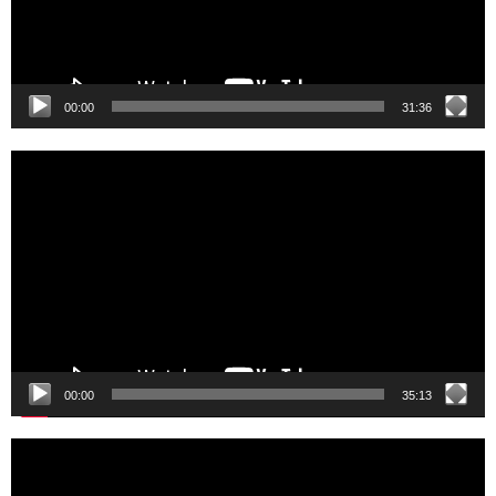
00:00
31:36
Video
Player
00:00
35:13
Video
Player