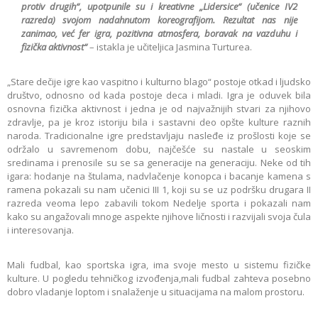
protiv drugih“, upotpunile su i kreativne „Lidersice“ (učenice IV2
razreda) svojom nadahnutom koreografijom. Rezultat nas nije
zanimao, već fer igra, pozitivna atmosfera, boravak na vazduhu i
fizička aktivnost“
– istakla je učiteljica Jasmina Turturea.
„Stare dečije igre kao vaspitno i kulturno blago“ postoje otkad i ljudsko
društvo, odnosno od kada postoje deca i mladi. Igra je oduvek bila
osnovna fizička aktivnost i jedna je od najvažnijih stvari za njihovo
zdravlje, pa je kroz istoriju bila i sastavni deo opšte kulture raznih
naroda. Tradicionalne igre predstavljaju nasleđe iz prošlosti koje se
održalo u savremenom dobu, najčešće su nastale u seoskim
sredinama i prenosile su se sa generacije na generaciju. Neke od tih
igara: hodanje na štulama, nadvlačenje konopca i bacanje kamena s
ramena pokazali su nam učenici III 1, koji su se uz podršku drugara II
razreda veoma lepo zabavili tokom Nedelje sporta i pokazali nam
kako su angažovali mnoge aspekte njihove ličnosti i razvijali svoja čula
i interesovanja.
Mali fudbal, kao sportska igra, ima svoje mesto u sistemu fizičke
kulture. U pogledu tehničkog izvođenja,mali fudbal zahteva posebno
dobro vladanje loptom i snalaženje u situacijama na malom prostoru.