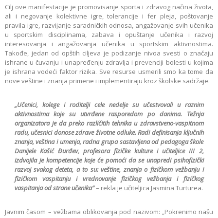
Cilj ove manifestacije je promovisanje sporta i zdravog načina života,
ali i negovanje kolektivne igre, tolerancije i fer pleja, poštovanje
pravila igre, razvijanje saradničkih odnosa, angažovanje svih učenika
u sportskim disciplinama, zabava i opuštanje učenika i razvoj
interesovanja i angažovanja učenika u sportskim aktivnostima.
Takođe, jedan od opštih ciljeva je podizanje nivoa svesti o značaju
ishrane u čuvanju i unapređenju zdravlja i prevenciji bolesti u kojima
je ishrana vodeći faktor rizika. Sve resurse usmerili smo ka tome da
nove veštine i znanja primene i implementiraju kroz školske sadržaje.
„Učenici, kolege i roditelji cele nedelje su učestvovali u raznim
aktivnostima koje su utvrđene rasporedom po danima. Težnja
organizatora je da preko različitih tehnika u zdravstveno-vaspitnom
radu, učesnici donose zdrave životne odluke. Radi definisanja ključnih
znanja, veština i umenja, radna grupa sastavljena od pedagoga škole
Danijele Кašić Đurđev, profesora fizičke kulture i učiteljice III 2,
izdvojila je kompetencije koje će pomoći da se unapredi psihofizički
razvoj svakog deteta, a to su: veštine, znanja o fizičkom vežbanju i
fizičkom vaspitanju i vrednovanje fizičkog vežbanja i fizičkog
vaspitanja od strane učenika“
– rekla je učiteljica Jasmina Turturea.
Javnim časom – vežbama oblikovanja pod nazivom: „Pokrenimo našu