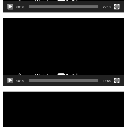
00:00
22:19
Video
Player
00:00
14:58
Video
Player