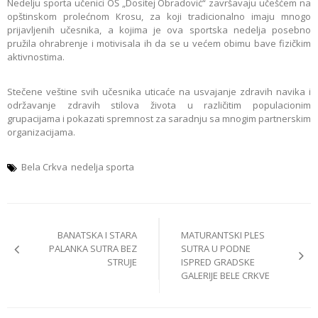
Nedelju sporta učenici OŠ „Dositej Obradović“ završavaju učešćem na
opštinskom prolećnom Кrosu, za koji tradicionalno imaju mnogo
prijavljenih učesnika, a kojima je ova sportska nedelja posebno
pružila ohrabrenje i motivisala ih da se u većem obimu bave fizičkim
aktivnostima.
Stečene veštine svih učesnika uticaće na usvajanje zdravih navika i
održavanje zdravih stilova života u različitim populacionim
grupacijama i pokazati spremnost za saradnju sa mnogim partnerskim
organizacijama.
Bela Crkva
nedelja sporta
Post
BANATSKA I STARA
MATURANTSKI PLES
navigation
PALANKA SUTRA BEZ
SUTRA U PODNE
STRUJE
ISPRED GRADSKE
GALERIJE BELE CRKVE