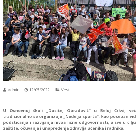
admin
12/05/2022
Vesti
U Osnovnoj školi „Dositej Obradović“ u Beloj Crkvi, već
tradicionalno se organizuje „Nedelja sporta“, kao poseban vid
podsticanja i razvijanja nivoa lične odgovornosti, a sve u cilju
zaštite, očuvanja i unapređenja zdravlja učenika i radnika.