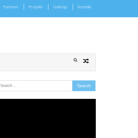
Partneri
Projekti
Galerija
Kontakt
earch
r:
ideo
layer