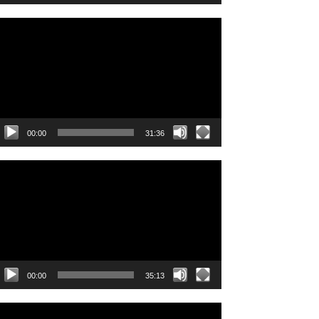
ideo
layer
00:00
31:36
ideo
layer
00:00
35:13
ideo