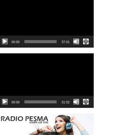
layer
00:00
37:01
ideo
layer
00:00
31:02