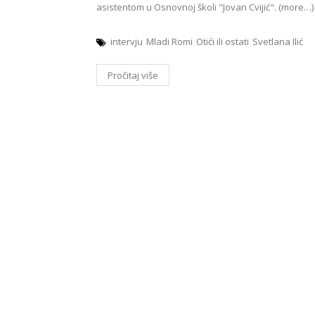
asistentom u Osnovnoj školi "Jovan Cvijić". (more…)
intervju
Mladi Romi
Otići ili ostati
Svetlana Ilić
Pročitaj više