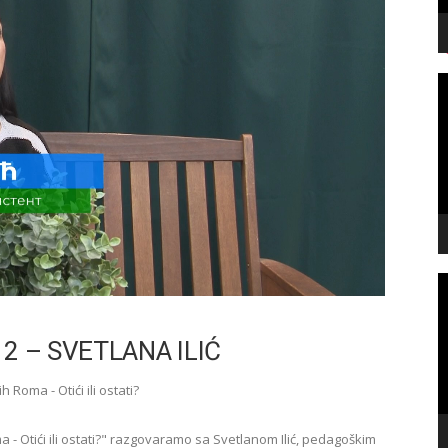
V
P
V
P
A 2 – SVETLANA ILIĆ
 Roma - Otići ili ostati?
a - Otići ili ostati?" razgovaramo sa Svetlanom Ilić, pedagoškim