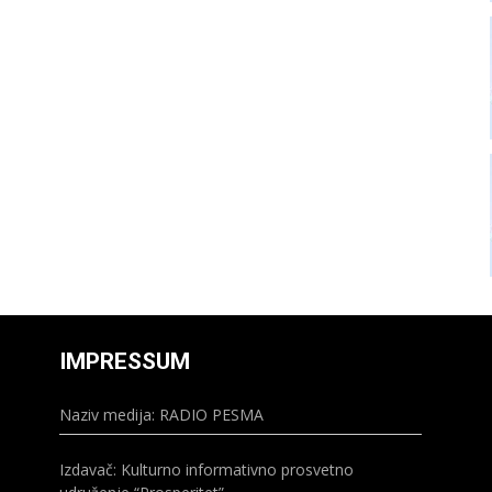
IMPRESSUM
Naziv medija: RADIO PESMA
Izdavač: Kulturno informativno prosvetno