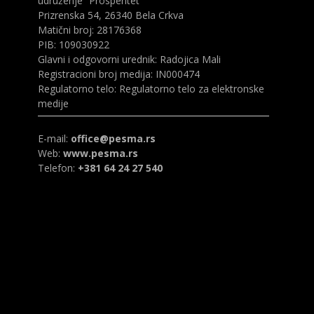
udruženje “Prosperitet”
Prizrenska 54, 26340 Bela Crkva
Matični broj: 28176368
PIB: 109030922
Glavni i odgovorni urednik: Radojica Mali
Registracioni broj medija: IN000474
Regulatorno telo: Regulatorno telo za elektronske
medije
E-mail:
office@pesma.rs
Web:
www.pesma.rs
Telefon:
+381 64 24 27 540