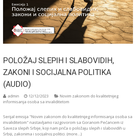
POLOŽAJ SLEPIH I SLABOVIDIH,
ZAKONI I SOCIJALNA POLITIKA
(AUDIO)
admin
12/12/2023
Novim zakonom do kvalitetnijeg
informisanja osoba sa invaliditetom
Serijal emisija "Novim zakonom do kvalitetnijeg informisanja osoba sa
invaliditetom" nastavljamo razgovorom sa Goranom Pećancem iz
Saveza slepih Srbije, koji nam priča o položaju slepih i slabovidih u
Srbiji, zakonima i socijalnoj politici. (more…)