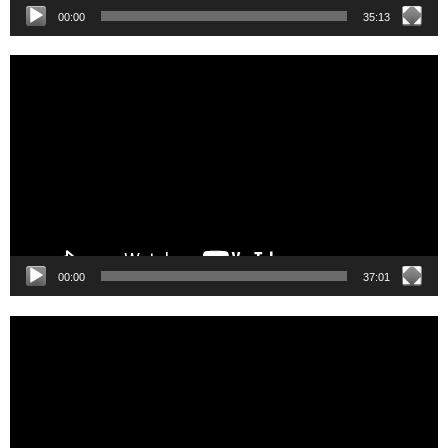
00:00
35:13
Video
Player
00:00
37:01
Video
Player