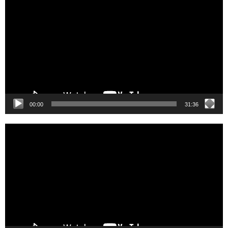
Player
00:00
31:36
Video
Player