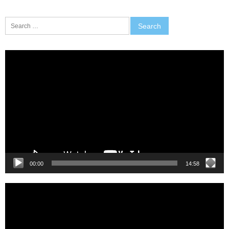
Search
for:
Video
Player
00:00
14:58
Video
Player