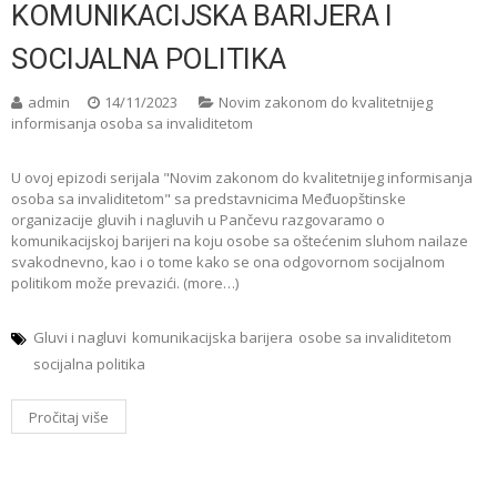
KOMUNIKACIJSKA BARIJERA I
SOCIJALNA POLITIKA
admin
14/11/2023
Novim zakonom do kvalitetnijeg
informisanja osoba sa invaliditetom
U ovoj epizodi serijala "Novim zakonom do kvalitetnijeg informisanja
osoba sa invaliditetom" sa predstavnicima Međuopštinske
organizacije gluvih i nagluvih u Pančevu razgovaramo o
komunikacijskoj barijeri na koju osobe sa oštećenim sluhom nailaze
svakodnevno, kao i o tome kako se ona odgovornom socijalnom
politikom može prevazići. (more…)
Gluvi i nagluvi
komunikacijska barijera
osobe sa invaliditetom
socijalna politika
Pročitaj više