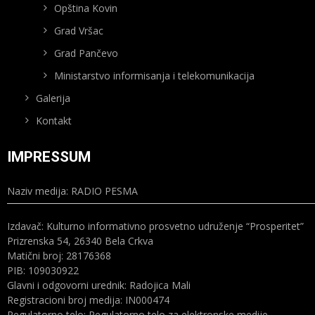
Opština Kovin
Grad Vršac
Grad Pančevo
Ministarstvo informisanja i telekomunikacija
Galerija
Kontakt
IMPRESSUM
Naziv medija: RADIO PESMA
Izdavač: Kulturno informativno prosvetno udruženje “Prosperitet”
Prizrenska 54, 26340 Bela Crkva
Matični broj: 28176368
PIB: 109030922
Glavni i odgovorni urednik: Radojica Mali
Registracioni broj medija: IN000474
Regulatorno telo: Regulatorno telo za elektronske medije