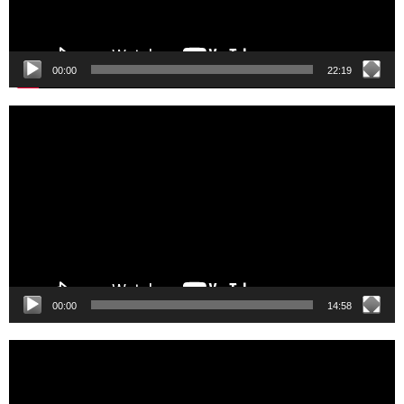
00:00
22:19
Video
Player
00:00
14:58
Video
Player