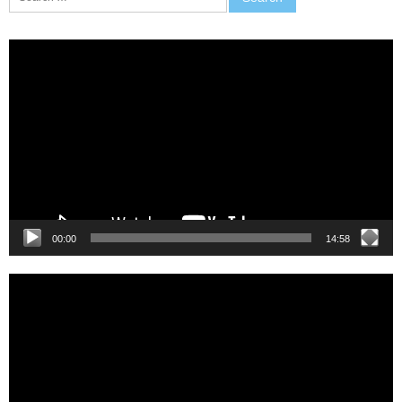
for:
Video
Player
00:00
14:58
Video
Player