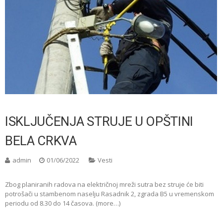
ISKLJUČENJA STRUJE U OPŠTINI
BELA CRKVA
admin
01/06/2022
Vesti
Zbog planiranih radova na električnoj mreži sutra bez struje će biti
potrošači u stambenom naselju Rasadnik 2, zgrada B5 u vremenskom
periodu od 8.30 do 14 časova. (more…)