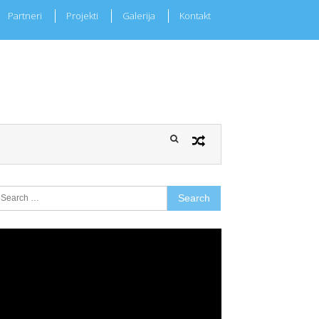
Partneri
Projekti
Galerija
Kontakt
earch
r:
ideo
layer