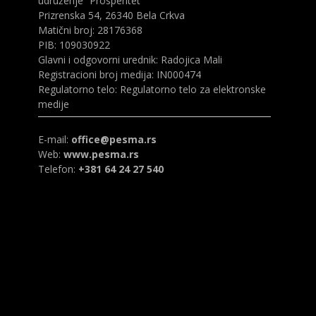
udruženje “Prosperitet”
Prizrenska 54, 26340 Bela Crkva
Matični broj: 28176368
PIB: 109030922
Glavni i odgovorni urednik: Radojica Mali
Registracioni broj medija: IN000474
Regulatorno telo: Regulatorno telo za elektronske
medije
E-mail:
office@pesma.rs
Web:
www.pesma.rs
Telefon:
+381 64 24 27 540