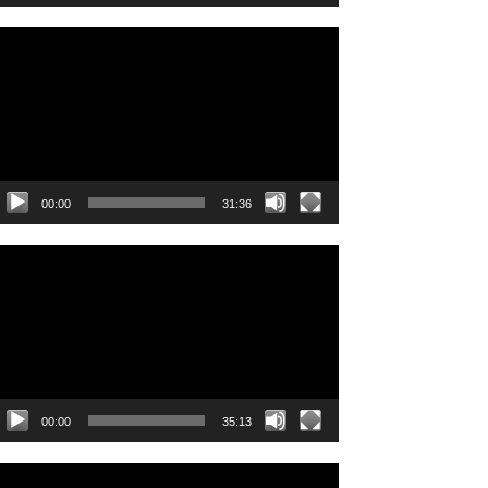
ideo
layer
00:00
31:36
ideo
layer
00:00
35:13
ideo