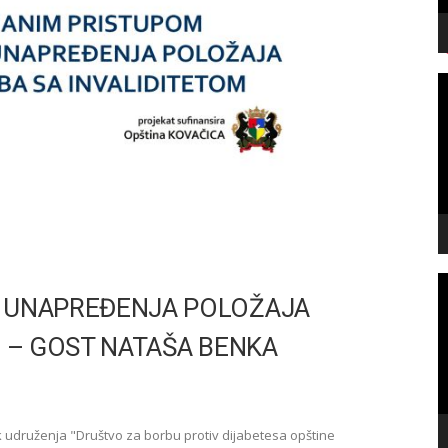
V
P
V
P
 UNAPREĐENJA POLOŽAJA
 – GOST NATAŠA BENKA
 udruženja "Društvo za borbu protiv dijabetesa opštine