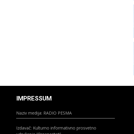
IMPRESSUM
Naziv medija: RADIO PESMA
Izdavač: Kulturno informativno prosvetno