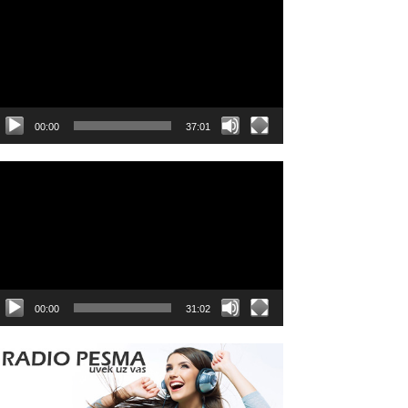
layer
00:00
37:01
ideo
layer
00:00
31:02