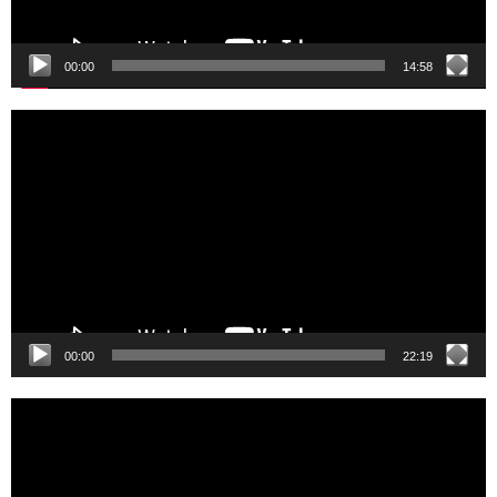
00:00
14:58
Video
Player
00:00
22:19
Video
Player