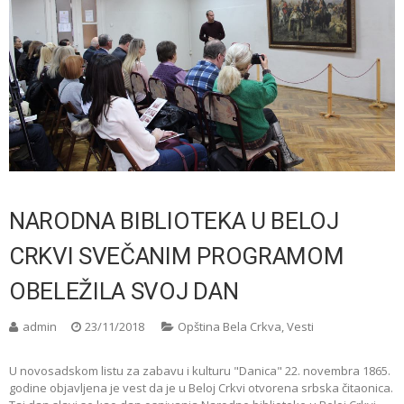
NARODNA BIBLIOTEKA U BELOJ
CRKVI SVEČANIM PROGRAMOM
OBELEŽILA SVOJ DAN
admin
23/11/2018
Opština Bela Crkva
,
Vesti
U novosadskom listu za zabavu i kulturu "Danica" 22. novembra 1865.
godine objavljena je vest da je u Beloj Crkvi otvorena srbska čitaonica.