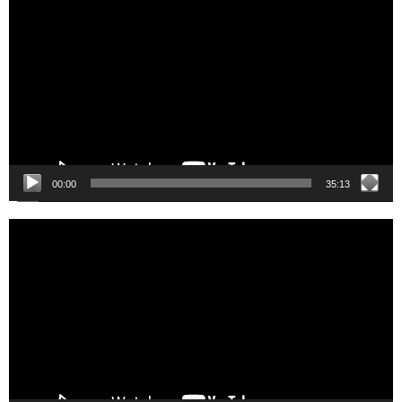
Player
00:00
35:13
Video
Player