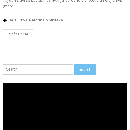
Taj dan slavi se kao dan osnivanja Narodne biblioteke u Beloj Crkvi.
(more…)
Bela Crkva
Narodna biblioteka
Pročitaj više
Search
for:
Video
Player