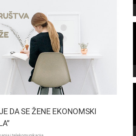
V
P
V
P
JE DA SE ŽENE EKONOMSKI
LA”
sanja i telekomunikacija