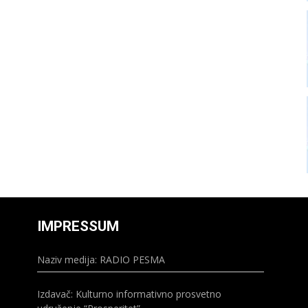
IMPRESSUM
Naziv medija: RADIO PESMA
Izdavač: Kulturno informativno prosvetno