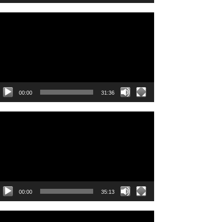
ideo
layer
00:00
31:36
ideo
layer
00:00
35:13
ideo