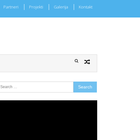
Partneri
Projekti
Galerija
Kontakt
earch
r:
ideo
layer