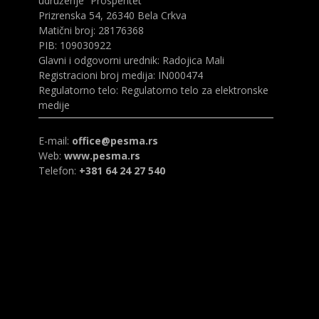
udruženje “Prosperitet”
Prizrenska 54, 26340 Bela Crkva
Matični broj: 28176368
PIB: 109030922
Glavni i odgovorni urednik: Radojica Mali
Registracioni broj medija: IN000474
Regulatorno telo: Regulatorno telo za elektronske
medije
E-mail:
office@pesma.rs
Web:
www.pesma.rs
Telefon:
+381 64 24 27 540