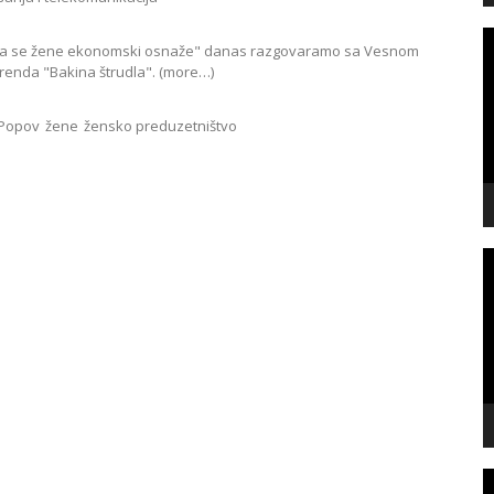
V
 je da se žene ekonomski osnaže" danas razgovaramo sa Vesnom
P
brenda "Bakina štrudla". (more…)
Popov
žene
žensko preduzetništvo
V
P
V