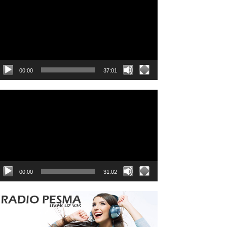
layer
00:00
37:01
ideo
layer
00:00
31:02