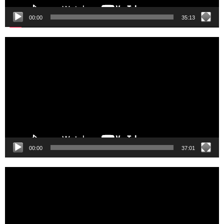
00:00
35:13
Video
Player
00:00
37:01
Video
Player