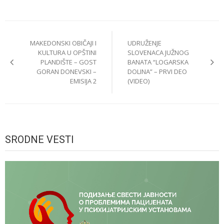
Post
MAKEDONSKI OBIČAJI I
UDRUŽENJE
navigation
KULTURA U OPŠTINI
SLOVENACA JUŽNOG
PLANDIŠTE – GOST
BANATA “LOGARSKA
GORAN DONEVSKI –
DOLINA” – PRVI DEO
EMISIJA 2
(VIDEO)
SRODNE VESTI