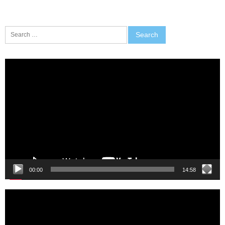
Search
for:
Video
Player
00:00
14:58
Video
Player