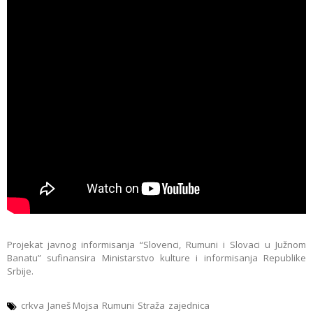
Projekat javnog informisanja “Slovenci, Rumuni i Slovaci u Južnom
Banatu” sufinansira Ministarstvo kulture i informisanja Republike
Srbije.
crkva
Janeš Mojsa
Rumuni
Straža
zajednica