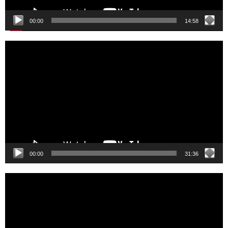
00:00
14:58
Video
Player
00:00
31:36
Video
Player