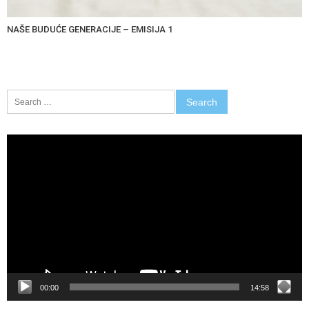
NAŠE BUDUĆE GENERACIJE – EMISIJA 1
Search
for:
Video
Player
00:00
14:58