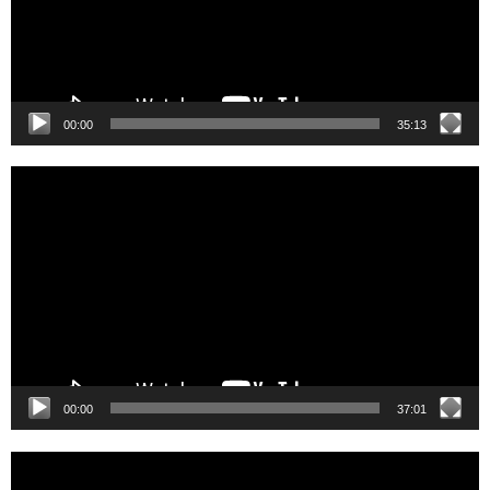
00:00
35:13
Video
Player
00:00
37:01
Video
Player