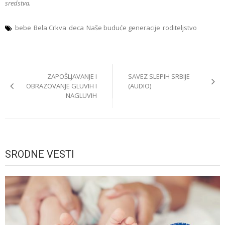
sredstva.
bebe
Bela Crkva
deca
Naše buduće generacije
roditeljstvo
Post
ZAPOŠLJAVANJE I
SAVEZ SLEPIH SRBIJE
navigation
OBRAZOVANJE GLUVIH I
(AUDIO)
NAGLUVIH
SRODNE VESTI