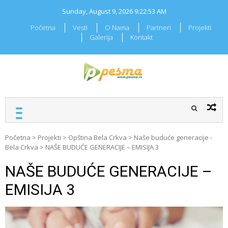
Skip
Sunday, August 9, 2026
9:22:54 AM
to
content
Početna
Vesti
O Nama
Partneri
Projekti
Galerija
Kontakt
RADIO PESMA
Mi znamo Vašu pesmu
Početna
>
Projekti
>
Opština Bela Crkva
>
Naše buduće generacije -
Bela Crkva
>
NAŠE BUDUĆE GENERACIJE – EMISIJA 3
NAŠE BUDUĆE GENERACIJE –
EMISIJA 3