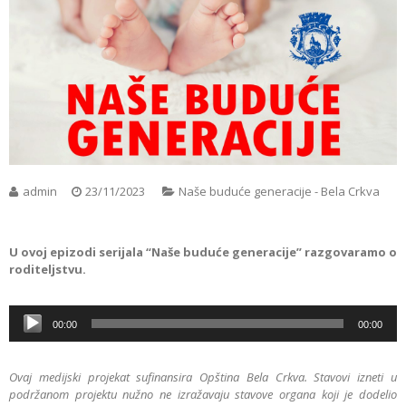
admin
23/11/2023
Naše buduće generacije - Bela Crkva
U ovoj epizodi serijala “Naše buduće generacije” razgovaramo o
roditeljstvu.
00:00
00:00
Audio
Player
Ovaj medijski projekat sufinansira Opština Bela Crkva. Stavovi izneti u
podržanom projektu nužno ne izražavaju stavove organa koji je dodelio