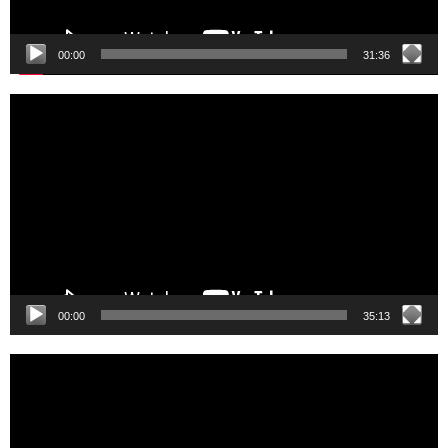
00:00
31:36
Video
Player
00:00
35:13
Video
Player