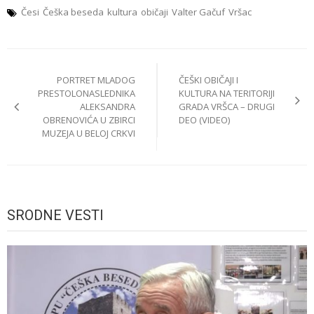
Česi
Češka beseda
kultura
običaji
Valter Gačuf
Vršac
Post
PORTRET MLADOG
ČEŠKI OBIČAJI I
navigation
PRESTOLONASLEDNIKA
KULTURA NA TERITORIJI
ALEKSANDRA
GRADA VRŠCA – DRUGI
OBRENOVIĆA U ZBIRCI
DEO (VIDEO)
MUZEJA U BELOJ CRKVI
SRODNE VESTI