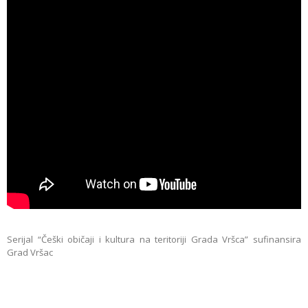
Serijal “Češki običaji i kultura na teritoriji Grada Vršca” sufinansira
Grad Vršac