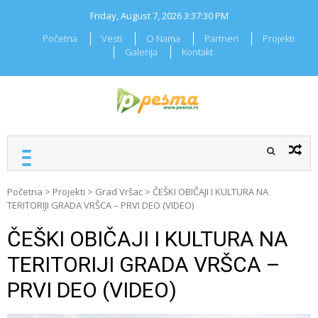
Skip
Friday, August 7, 2026
3:37:31 PM
to
content
Početna
Vesti
O Nama
Partneri
Projekti
Galerija
Kontakt
RADIO PESMA
Mi znamo Vašu pesmu
Početna
>
Projekti
>
Grad Vršac
>
ČEŠKI OBIČAJI I KULTURA NA
TERITORIJI GRADA VRŠCA – PRVI DEO (VIDEO)
ČEŠKI OBIČAJI I KULTURA NA
TERITORIJI GRADA VRŠCA –
PRVI DEO (VIDEO)